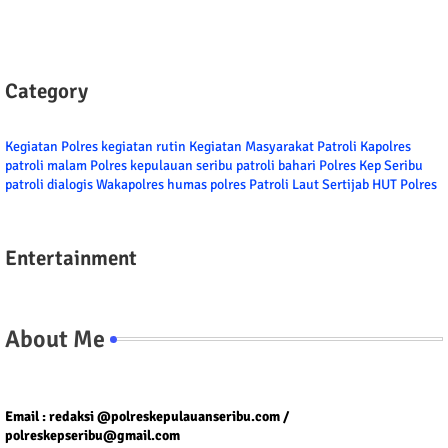
Category
Kegiatan Polres
kegiatan rutin
Kegiatan Masyarakat
Patroli
Kapolres
patroli malam
Polres kepulauan seribu
patroli bahari
Polres Kep Seribu
patroli dialogis
Wakapolres
humas polres
Patroli Laut
Sertijab
HUT Polres
Entertainment
About Me
Tel/fax/WA : 081399667257 atau 021-29459802
Email : redaksi @polreskepulauanseribu.com /
polreskepseribu@gmail.com