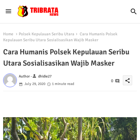
Home
Polsek Kepulauan Seribu Utara
Cara Humanis Polsek
Kepulauan Seribu Utara Sosialisasikan Wajib Masker
Cara Humanis Polsek Kepulauan Seribu
Utara Sosialisasikan Wajib Masker
person
Author -
dhidie27
share
0
July 29, 2020
1 minute read