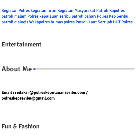
Kegiatan Polres
kegiatan rutin
Kegiatan Masyarakat
Patroli
Kapolres
patroli malam
Polres kepulauan seribu
patroli bahari
Polres Kep Seribu
patroli dialogis
Wakapolres
humas polres
Patroli Laut
Sertijab
HUT Polres
Entertainment
About Me
Tel/fax/WA : 081399667257 atau 021-29459802
Email : redaksi @polreskepulauanseribu.com /
polreskepseribu@gmail.com
Fun & Fashion