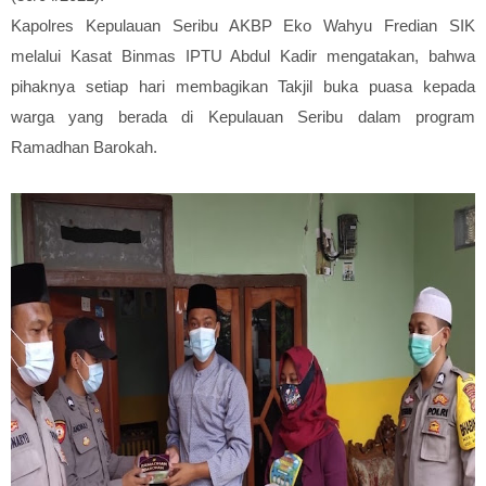
Kapolres Kepulauan Seribu AKBP Eko Wahyu Fredian SIK
melalui Kasat Binmas IPTU Abdul Kadir mengatakan, bahwa
pihaknya setiap hari membagikan Takjil buka puasa kepada
warga yang berada di Kepulauan Seribu dalam program
Ramadhan Barokah.