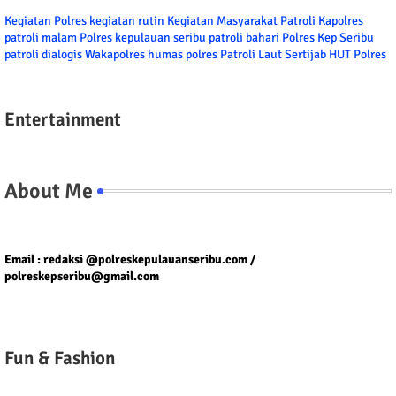
Kegiatan Polres
kegiatan rutin
Kegiatan Masyarakat
Patroli
Kapolres
patroli malam
Polres kepulauan seribu
patroli bahari
Polres Kep Seribu
patroli dialogis
Wakapolres
humas polres
Patroli Laut
Sertijab
HUT Polres
Entertainment
About Me
Tel/fax/WA : 081399667257 atau 021-29459802
Email : redaksi @polreskepulauanseribu.com /
polreskepseribu@gmail.com
Fun & Fashion