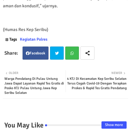
aman dan kondusif," ujarnya.
(Humas Res Kep Seribu)
Tags
Kegiatan Polres
Facebook
Twit
Wha
OLDER
NEWER
Warga Pendatang Di Pulau Untung
4 KTJ Di Kecamatan Kep Seribu Selatan
ter
tsap
Jawa Dapat Layanan Rapid Tes Gratis di
Terus Cegah Covid-19 Dengan Terapkan
Posko KTJ Pulau Untung Jawa Kep
Prokes & Rapid Tes Gratis Pendatang
p
Seribu Selatan
You May Like
Show more