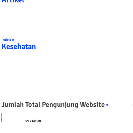
Index »
Kesehatan
Jumlah Total Pengunjung Website
3
1
7
4
8
9
8