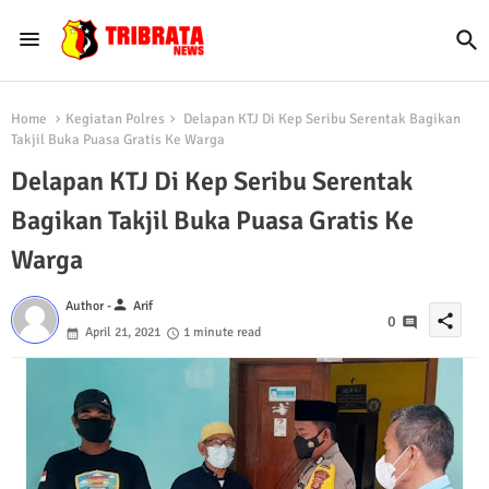
Home
Kegiatan Polres
Delapan KTJ Di Kep Seribu Serentak Bagikan
Takjil Buka Puasa Gratis Ke Warga
Delapan KTJ Di Kep Seribu Serentak
Bagikan Takjil Buka Puasa Gratis Ke
Warga
person
Author -
Arif
share
0
April 21, 2021
1 minute read