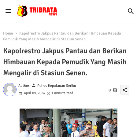
Home
Kapolrestro Jakpus Pantau dan Berikan Himbauan Kepada
Pemudik Yang Masih Mengalir di Stasiun Senen.
Kapolrestro Jakpus Pantau dan Berikan
Himbauan Kepada Pemudik Yang Masih
Mengalir di Stasiun Senen.
person
Author -
Polres Kepulauan Seribu
share
0
April 09, 2024
1 minute read