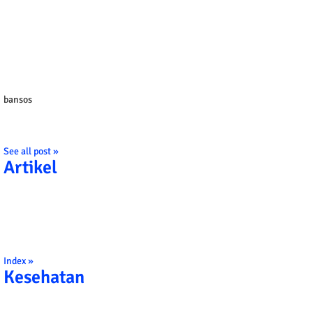
bansos
See all post »
Artikel
Index »
Kesehatan