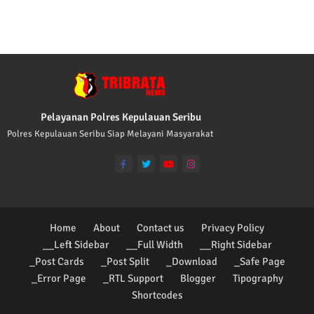
TRIBRATA KAMI POLISI INDONESIA: 1. 
Pelayanan Polres Kepulauan Seribu
Polres Kepulauan Seribu Siap Melayani Masyarakat
Home
About
Contact us
Privacy Policy
__Left Sidebar
__Full Width
__Right Sidebar
_Post Cards
_Post Split
_Download
_Safe Page
_Error Page
_RTL Support
Blogger
Tipography
Shortcodes