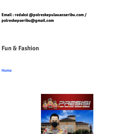
Tel/fax/WA : 081399667257 atau 021-29459802
Email : redaksi @polreskepulauanseribu.com /
polreskepseribu@gmail.com
Fun & Fashion
Home