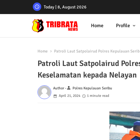
Today | 8, August 2026
Home
Profile
Home
Patroli Laut Satpolairud Polres Kepulauan Ser
Patroli Laut Satpolairud Pol
Keselamatan kepada Nelayan
person
Author -
Polres Kepulauan Seribu
April 21, 2024
1 minute read