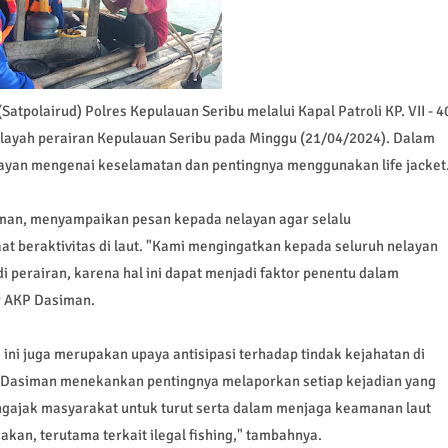
(Satpolairud) Polres Kepulauan Seribu melalui Kapal Patroli KP. VII - 4
 wilayah perairan Kepulauan Seribu pada Minggu (21/04/2024). Dalam
layan mengenai keselamatan dan pentingnya menggunakan life jacket
iman, menyampaikan pesan kepada nelayan agar selalu
at beraktivitas di laut. "Kami mengingatkan kepada seluruh nelayan
i perairan, karena hal ini dapat menjadi faktor penentu dalam
r AKP Dasiman.
ini juga merupakan upaya antisipasi terhadap tindak kejahatan di
KP Dasiman menekankan pentingnya melaporkan setiap kejadian yang
gajak masyarakat untuk turut serta dalam menjaga keamanan laut
kan, terutama terkait ilegal fishing," tambahnya.