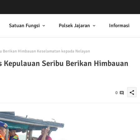
Satuan Fungsi
Polsek Jajaran
Informasi
ibu Berikan Himbauan Keselamatan kepada Nelayan
res Kepulauan Seribu Berikan Himbauan
share
0