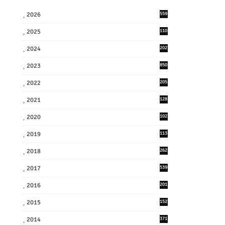
2026
559
2025
110
3
2024
202
8
2023
850
2022
205
9
2021
128
3
2020
102
7
2019
113
2
2018
262
6
2017
539
6
2016
201
1
2015
152
2014
371