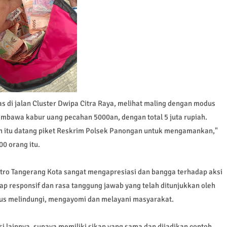
as di jalan Cluster Dwipa Citra Raya, melihat maling dengan modus
bawa kabur uang pecahan 5000an, dengan total 5 juta rupiah.
h itu datang piket Reskrim Polsek Panongan untuk mengamankan,"
00 orang itu.
tro Tangerang Kota sangat mengapresiasi dan bangga terhadap aksi
ap responsif dan rasa tanggung jawab yang telah ditunjukkan oleh
rus melindungi, mengayomi dan melayani masyarakat.
si lainnya, supaya memiliki sikap yang sama dan dijadikan contoh