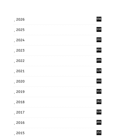
2026
556
2025
110
3
2024
202
8
2023
850
2022
205
9
2021
128
3
2020
102
7
2019
113
2
2018
262
6
2017
539
6
2016
201
1
2015
152