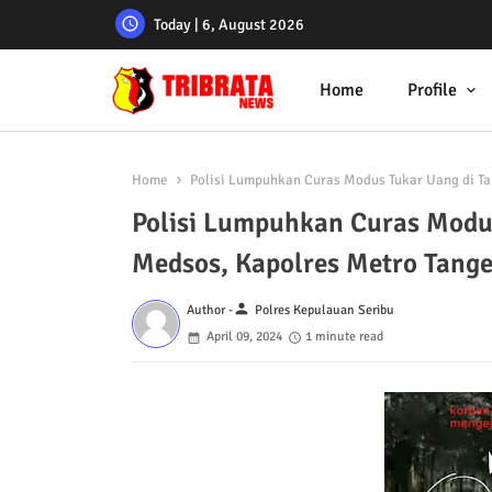
Today | 6, August 2026
Home
Profile
Home
Polisi Lumpuhkan Curas Modus Tukar Uang di Ta
Polisi Lumpuhkan Curas Modus
Medsos, Kapolres Metro Tang
person
Author -
Polres Kepulauan Seribu
April 09, 2024
1 minute read