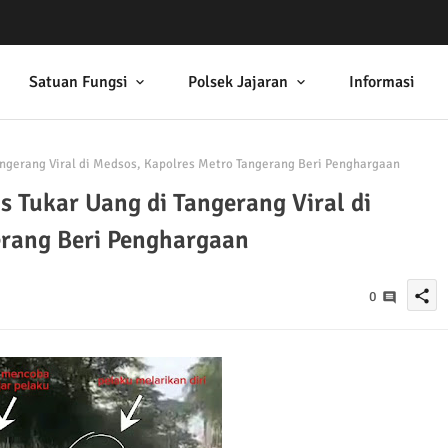
Satuan Fungsi
Polsek Jajaran
Informasi
ngerang Viral di Medsos, Kapolres Metro Tangerang Beri Penghargaan
 Tukar Uang di Tangerang Viral di
erang Beri Penghargaan
share
0