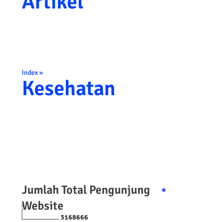
Artikel
Index »
Kesehatan
Jumlah Total Pengunjung
Website
3
1
6
8
6
6
6