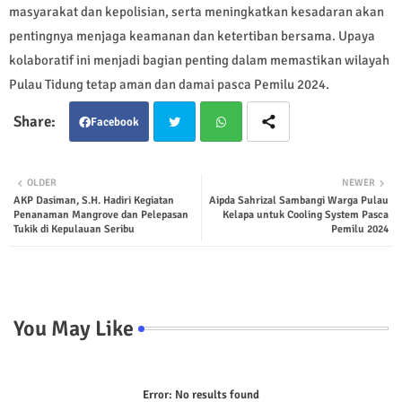
masyarakat dan kepolisian, serta meningkatkan kesadaran akan
pentingnya menjaga keamanan dan ketertiban bersama. Upaya
kolaboratif ini menjadi bagian penting dalam memastikan wilayah
Pulau Tidung tetap aman dan damai pasca Pemilu 2024.
Facebook
Twit
Wha
OLDER
NEWER
AKP Dasiman, S.H. Hadiri Kegiatan
Aipda Sahrizal Sambangi Warga Pulau
ter
tsap
Penanaman Mangrove dan Pelepasan
Kelapa untuk Cooling System Pasca
Tukik di Kepulauan Seribu
Pemilu 2024
p
You May Like
Error:
No results found