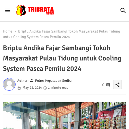
Home
Briptu Andika Fajar Sambangi Tokoh Masyarakat Pulau Tidung
untuk Cooling System Pasca Pemilu 2024
Briptu Andika Fajar Sambangi Tokoh
Masyarakat Pulau Tidung untuk Cooling
System Pasca Pemilu 2024
person
Author -
Polres Kepulauan Seribu
share
0
May 23, 2024
1 minute read