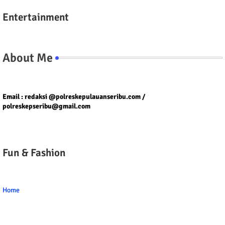
Entertainment
About Me
Tel/fax/WA : 081399667257 atau 021-29459802
Email : redaksi @polreskepulauanseribu.com /
polreskepseribu@gmail.com
Fun & Fashion
Home