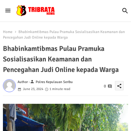
Home
Bhabinkamtibmas Pulau Pramuka Sosialisasikan Keamanan dan
Pencegahan Judi Online kepada Warga
Bhabinkamtibmas Pulau Pramuka
Sosialisasikan Keamanan dan
Pencegahan Judi Online kepada Warga
person
Author -
Polres Kepulauan Seribu
share
0
June 23, 2024
1 minute read