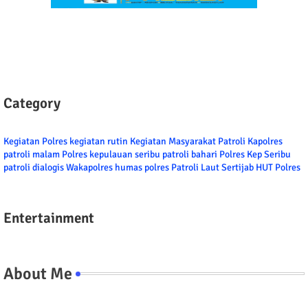
Category
Kegiatan Polres
kegiatan rutin
Kegiatan Masyarakat
Patroli
Kapolres
patroli malam
Polres kepulauan seribu
patroli bahari
Polres Kep Seribu
patroli dialogis
Wakapolres
humas polres
Patroli Laut
Sertijab
HUT Polres
Entertainment
About Me
Tel/fax/WA : 081399667257 atau 021-29459802