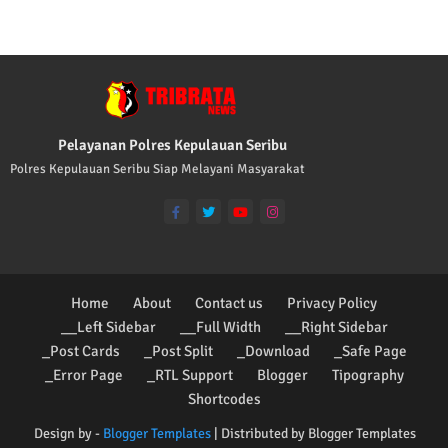
Pelayanan Polres Kepulauan Seribu
Polres Kepulauan Seribu Siap Melayani Masyarakat
Home
About
Contact us
Privacy Policy
__Left Sidebar
__Full Width
__Right Sidebar
_Post Cards
_Post Split
_Download
_Safe Page
_Error Page
_RTL Support
Blogger
Tipography
Shortcodes
Design by -
Blogger Templates
| Distributed by
Blogger Templates