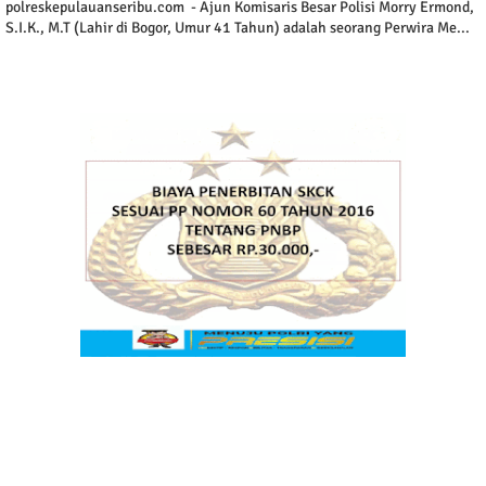
polreskepulauanseribu.com - Ajun Komisaris Besar Polisi Morry Ermond,
S.I.K., M.T (Lahir di Bogor, Umur 41 Tahun) adalah seorang Perwira Me...