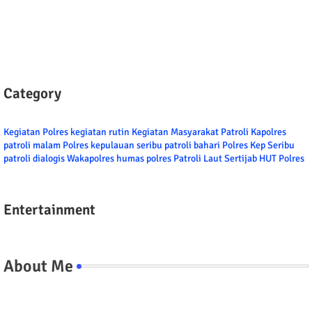
Category
Kegiatan Polres
kegiatan rutin
Kegiatan Masyarakat
Patroli
Kapolres
patroli malam
Polres kepulauan seribu
patroli bahari
Polres Kep Seribu
patroli dialogis
Wakapolres
humas polres
Patroli Laut
Sertijab
HUT Polres
Entertainment
About Me
Tel/fax/WA : 081399667257 atau 021-29459802