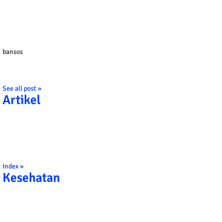
bansos
See all post »
Artikel
Index »
Kesehatan