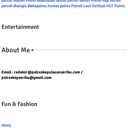
patroli malam
Polres kepulauan seribu
patroli bahari
Polres Kep Seribu
patroli dialogis
Wakapolres
humas polres
Patroli Laut
Sertijab
HUT Polres
Entertainment
About Me
Tel/fax/WA : 081399667257 atau 021-29459802
Email : redaksi @polreskepulauanseribu.com /
polreskepseribu@gmail.com
Fun & Fashion
Home