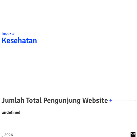
Index »
Kesehatan
Jumlah Total Pengunjung Website
u
n
d
e
f
n
e
d
2026
562