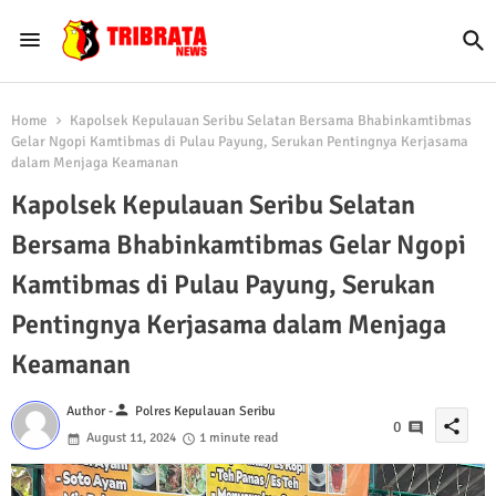
Home
Kapolsek Kepulauan Seribu Selatan Bersama Bhabinkamtibmas
Gelar Ngopi Kamtibmas di Pulau Payung, Serukan Pentingnya Kerjasama
dalam Menjaga Keamanan
Kapolsek Kepulauan Seribu Selatan
Bersama Bhabinkamtibmas Gelar Ngopi
Kamtibmas di Pulau Payung, Serukan
Pentingnya Kerjasama dalam Menjaga
Keamanan
person
Author -
Polres Kepulauan Seribu
share
0
August 11, 2024
1 minute read