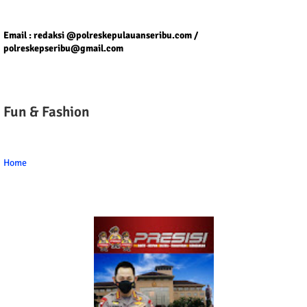
Tel/fax/WA : 081399667257 atau 021-29459802
Email : redaksi @polreskepulauanseribu.com /
polreskepseribu@gmail.com
Fun & Fashion
Home