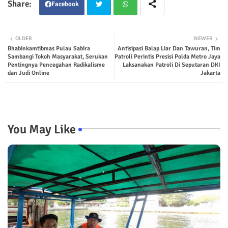
Facebook
Twit
Wha
OLDER
NEWER
Bhabinkamtibmas Pulau Sabira
Antisipasi Balap Liar Dan Tawuran, Tim
ter
tsap
Sambangi Tokoh Masyarakat, Serukan
Patroli Perintis Presisi Polda Metro Jaya
Pentingnya Pencegahan Radikalisme
Laksanakan Patroli Di Seputaran DKI
p
dan Judi Online
Jakarta
You May Like