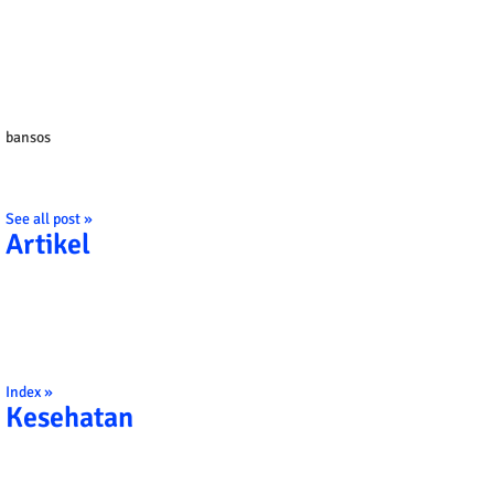
bansos
See all post »
Artikel
Index »
Kesehatan