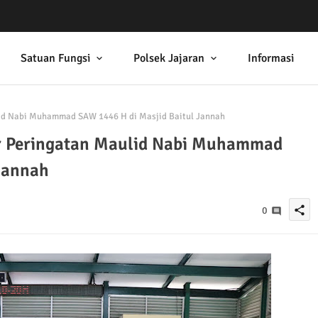
Satuan Fungsi
Polsek Jajaran
Informasi
lid Nabi Muhammad SAW 1446 H di Masjid Baitul Jannah
ar Peringatan Maulid Nabi Muhammad
Jannah
share
0