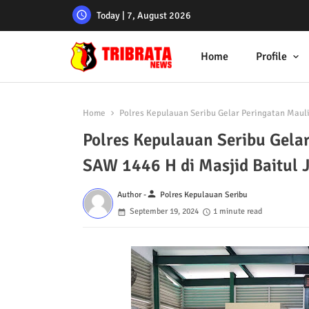
Today | 7, August 2026
Home
Profile
Home
Polres Kepulauan Seribu Gelar Peringatan Mau
Polres Kepulauan Seribu Gel
SAW 1446 H di Masjid Baitul 
person
Author -
Polres Kepulauan Seribu
September 19, 2024
1 minute read