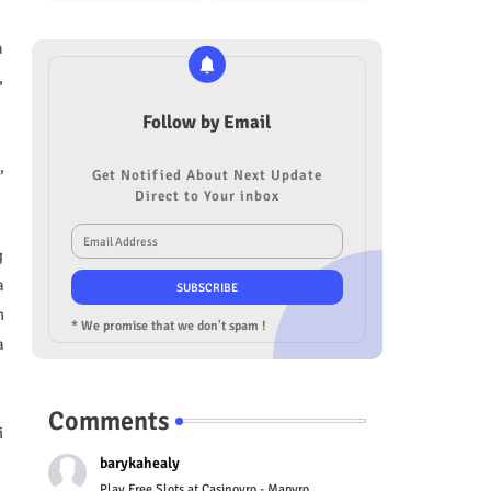
a
,
Follow by Email
,
Get Notified About Next Update
Direct to Your inbox
g
a
h
* We promise that we don't spam !
a
Comments
i
barykahealy
Play Free Slots at Casinoyro - Mapyro