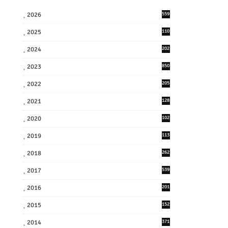
2026
559
2025
110
3
2024
202
8
2023
850
2022
205
9
2021
128
3
2020
102
7
2019
113
2
2018
262
6
2017
539
6
2016
201
1
2015
152
2014
371