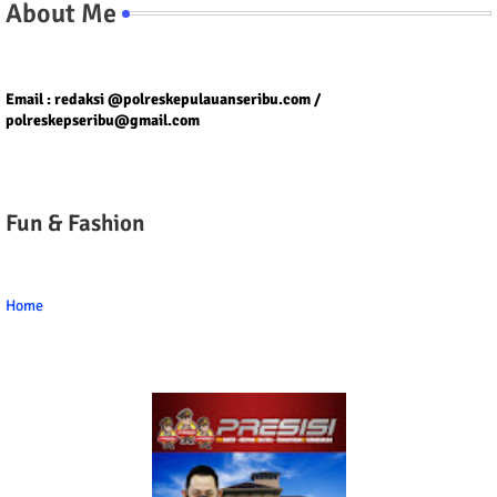
About Me
Tel/fax/WA : 081399667257 atau 021-29459802
Email : redaksi @polreskepulauanseribu.com /
polreskepseribu@gmail.com
Fun & Fashion
Home