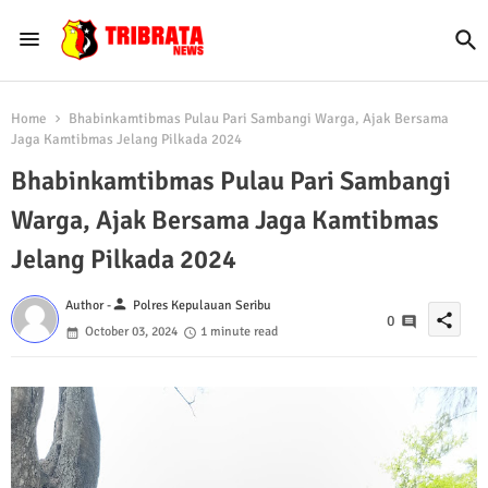
Home
Bhabinkamtibmas Pulau Pari Sambangi Warga, Ajak Bersama
Jaga Kamtibmas Jelang Pilkada 2024
Bhabinkamtibmas Pulau Pari Sambangi
Warga, Ajak Bersama Jaga Kamtibmas
Jelang Pilkada 2024
person
Author -
Polres Kepulauan Seribu
share
0
October 03, 2024
1 minute read