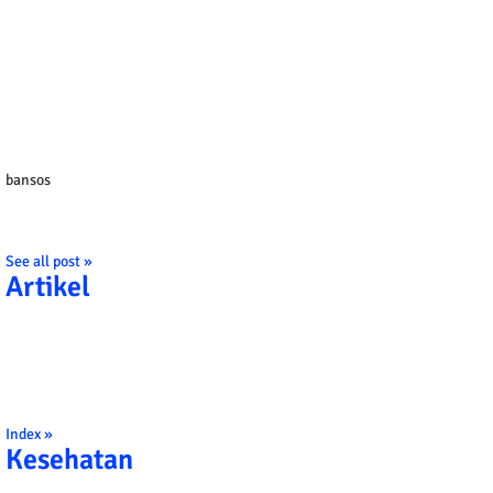
bansos
See all post »
Artikel
Index »
Kesehatan