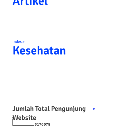
Artikel
Index »
Kesehatan
Jumlah Total Pengunjung
Website
3
1
7
0
0
7
8