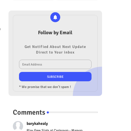
h
Follow by Email
Get Notified About Next Update
Direct to Your inbox
* We promise that we don't spam !
Comments
barykahealy
Play Free Slots at Casinoyro - Mapyro