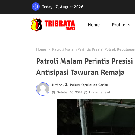
Today | 7, August 2026
Home
Profile
Home
Patroli Malam Perintis Presisi Polsek Kepulaua
Patroli Malam Perintis Presis
Antisipasi Tawuran Remaja
person
Author -
Polres Kepulauan Seribu
October 10, 2024
1 minute read