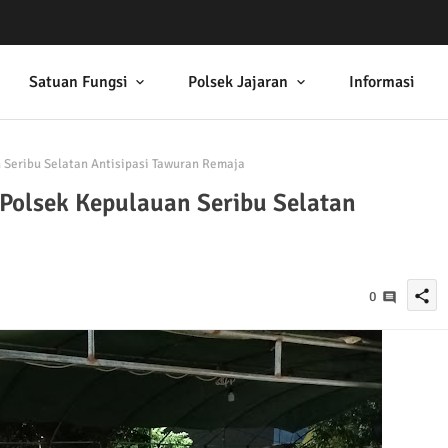
Satuan Fungsi
Polsek Jajaran
Informasi
n Seribu Selatan Antisipasi Tawuran Remaja
i Polsek Kepulauan Seribu Selatan
share
0