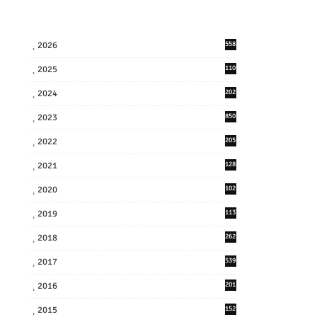
2026
558
2025
110
3
2024
202
8
2023
850
2022
205
9
2021
128
3
2020
102
7
2019
113
2
2018
262
6
2017
539
6
2016
201
1
2015
152