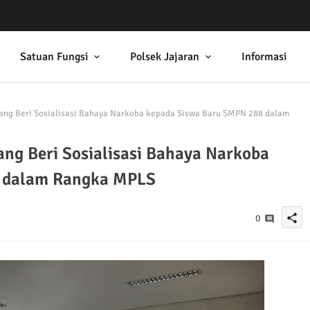
Satuan Fungsi
Polsek Jajaran
Informasi
ng Beri Sosialisasi Bahaya Narkoba kepada Siswa Baru SMPN 288 dalam
ng Beri Sosialisasi Bahaya Narkoba
 dalam Rangka MPLS
share
0