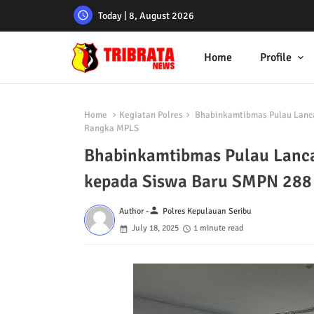
Today | 8, August 2026
Home
Profile
Home
Kegiatan Polres
Bhabinkamtibmas Pulau Lanca
Rangka MPLS
Bhabinkamtibmas Pulau Lanca
kepada Siswa Baru SMPN 288
person
Author -
Polres Kepulauan Seribu
July 18, 2025
1 minute read