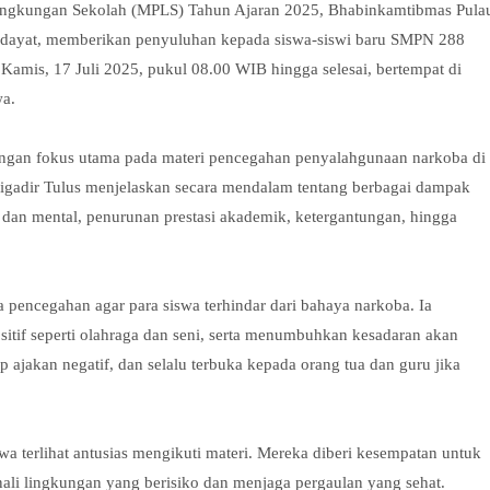
ingkungan Sekolah (MPLS) Tahun Ajaran 2025, Bhabinkamtibmas Pula
Hidayat, memberikan penyuluhan kepada siswa-siswi baru SMPN 288
 Kamis, 17 Juli 2025, pukul 08.00 WIB hingga selesai, bertempat di
a.
 dengan fokus utama pada materi pencegahan penyalahgunaan narkoba di
rigadir Tulus menjelaskan secara mendalam tentang berbagai dampak
 dan mental, penurunan prestasi akademik, ketergantungan, hingga
a pencegahan agar para siswa terhindar dari bahaya narkoba. Ia
sitif seperti olahraga dan seni, serta menumbuhkan kesadaran akan
p ajakan negatif, dan selalu terbuka kepada orang tua dan guru jika
swa terlihat antusias mengikuti materi. Mereka diberi kesempatan untuk
ali lingkungan yang berisiko dan menjaga pergaulan yang sehat.