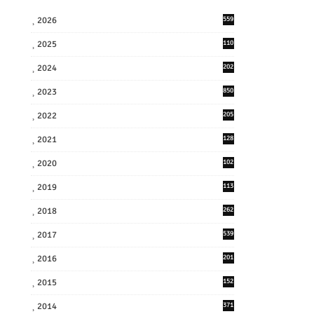
2026
559
2025
110
3
2024
202
8
2023
850
2022
205
9
2021
128
3
2020
102
7
2019
113
2
2018
262
6
2017
539
6
2016
201
1
2015
152
2014
371