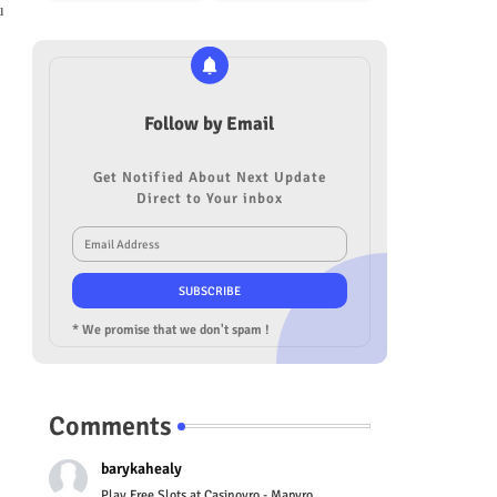
u
Follow by Email
Get Notified About Next Update
Direct to Your inbox
* We promise that we don't spam !
Comments
barykahealy
Play Free Slots at Casinoyro - Mapyro