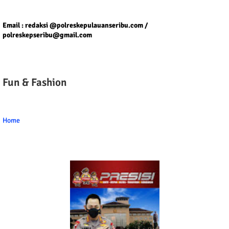
Tel/fax/WA : 081399667257 atau 021-29459802
Email : redaksi @polreskepulauanseribu.com /
polreskepseribu@gmail.com
Fun & Fashion
Home