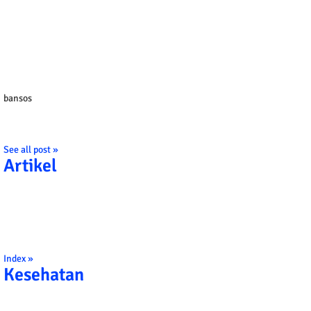
bansos
See all post »
Artikel
Index »
Kesehatan