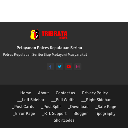
TRIBRATA KAMI POLISI INDONESIA: 1. BER
Pelayanan Polres Kepulauan Seribu
Polres Kepulauan Seribu Siap Melayani Masyarakat
Home
About
Contact us
Privacy Policy
__Left Sidebar
__Full Width
__Right Sidebar
_Post Cards
_Post Split
_Download
_Safe Page
_Error Page
_RTL Support
Blogger
Tipography
Shortcodes