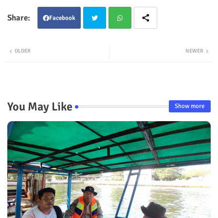
Facebook
Twit
Wha
OLDER
NEWER
ter
tsap
p
You May Like
Show more