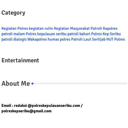
Category
Kegiatan Polres
kegiatan rutin
Kegiatan Masyarakat
Patroli
Kapolres
patroli malam
Polres kepulauan seribu
patroli bahari
Polres Kep Seribu
patroli dialogis
Wakapolres
humas polres
Patroli Laut
Sertijab
HUT Polres
Entertainment
About Me
Tel/fax/WA : 081399667257 atau 021-29459802
Email : redaksi @polreskepulauanseribu.com /
polreskepseribu@gmail.com