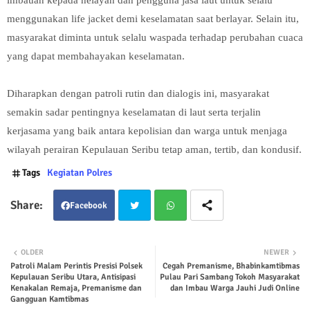
menggunakan life jacket demi keselamatan saat berlayar. Selain itu,
masyarakat diminta untuk selalu waspada terhadap perubahan cuaca
yang dapat membahayakan keselamatan.
Diharapkan dengan patroli rutin dan dialogis ini, masyarakat
semakin sadar pentingnya keselamatan di laut serta terjalin
kerjasama yang baik antara kepolisian dan warga untuk menjaga
wilayah perairan Kepulauan Seribu tetap aman, tertib, dan kondusif.
Tags
Kegiatan Polres
Facebook
Twit
Wha
OLDER
NEWER
Patroli Malam Perintis Presisi Polsek
Cegah Premanisme, Bhabinkamtibmas
ter
tsap
Kepulauan Seribu Utara, Antisipasi
Pulau Pari Sambang Tokoh Masyarakat
Kenakalan Remaja, Premanisme dan
dan Imbau Warga Jauhi Judi Online
p
Gangguan Kamtibmas