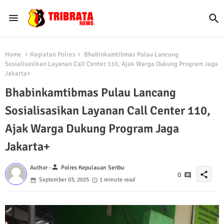
Home
Kegiatan Polres
Bhabinkamtibmas Pulau Lancang
Sosialisasikan Layanan Call Center 110, Ajak Warga Dukung Program Jaga
Jakarta+
Bhabinkamtibmas Pulau Lancang
Sosialisasikan Layanan Call Center 110,
Ajak Warga Dukung Program Jaga
Jakarta+
person
Author -
Polres Kepulauan Seribu
share
0
September 03, 2025
1 minute read