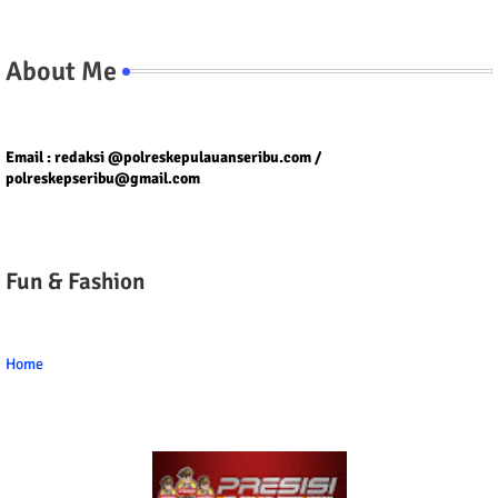
About Me
Tel/fax/WA : 081399667257 atau 021-29459802
Email : redaksi @polreskepulauanseribu.com /
polreskepseribu@gmail.com
Fun & Fashion
Home