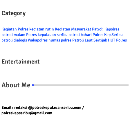
Category
Kegiatan Polres
kegiatan rutin
Kegiatan Masyarakat
Patroli
Kapolres
patroli malam
Polres kepulauan seribu
patroli bahari
Polres Kep Seribu
patroli dialogis
Wakapolres
humas polres
Patroli Laut
Sertijab
HUT Polres
Entertainment
About Me
Tel/fax/WA : 081399667257 atau 021-29459802
Email : redaksi @polreskepulauanseribu.com /
polreskepseribu@gmail.com