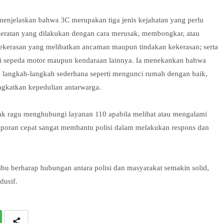
 menjelaskan bahwa 3C merupakan tiga jenis kejahatan yang perlu
mberatan yang dilakukan dengan cara merusak, membongkar, atau
ekerasan yang melibatkan ancaman maupun tindakan kekerasan; serta
ti sepeda motor maupun kendaraan lainnya. Ia menekankan bahwa
lui langkah-langkah sederhana seperti mengunci rumah dengan baik,
gkatkan kepedulian antarwarga.
ak ragu menghubungi layanan 110 apabila melihat atau mengalami
aporan cepat sangat membantu polisi dalam melakukan respons dan
ibu berharap hubungan antara polisi dan masyarakat semakin solid,
dusif.