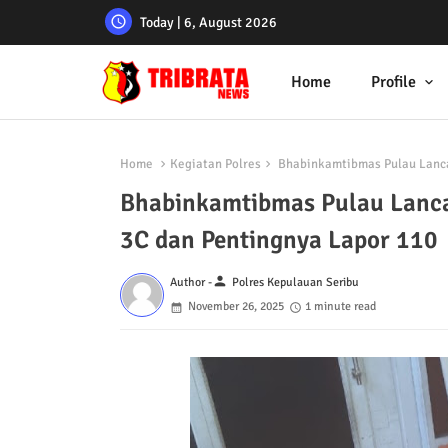
Today | 6, August 2026
Home
Profile
Home
Kegiatan Polres
Bhabinkamtibmas Pulau Lanca
Bhabinkamtibmas Pulau Lanca
3C dan Pentingnya Lapor 110
person
Author -
Polres Kepulauan Seribu
November 26, 2025
1 minute read