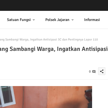
Satuan Fungsi
Polsek Jajaran
Informasi
ng Sambangi Warga, Ingatkan Antisipasi 3C dan Pentingnya Lapor 110
ng Sambangi Warga, Ingatkan Antisipasi
share
0