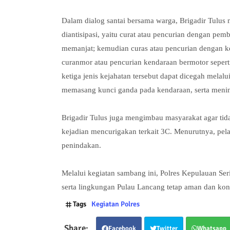
Dalam dialog santai bersama warga, Brigadir Tulus
diantisipasi, yaitu curat atau pencurian dengan pe
memanjat; kemudian curas atau pencurian dengan k
curanmor atau pencurian kendaraan bermotor seper
ketiga jenis kejahatan tersebut dapat dicegah mela
memasang kunci ganda pada kendaraan, serta menin
Brigadir Tulus juga mengimbau masyarakat agar tid
kejadian mencurigakan terkait 3C. Menurutnya, pel
penindakan.
Melalui kegiatan sambang ini, Polres Kepulauan Ser
serta lingkungan Pulau Lancang tetap aman dan kon
Tags
Kegiatan Polres
Facebook
Twitter
Whatsapp