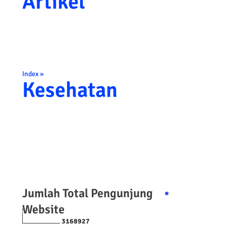
Artikel
Index »
Kesehatan
Jumlah Total Pengunjung
Website
3
1
6
8
9
2
7