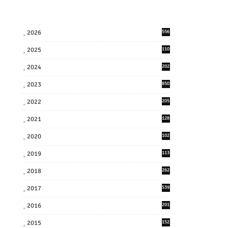
2026
556
2025
110
3
2024
202
8
2023
850
2022
205
9
2021
128
3
2020
102
7
2019
113
2
2018
262
6
2017
539
6
2016
201
1
2015
152