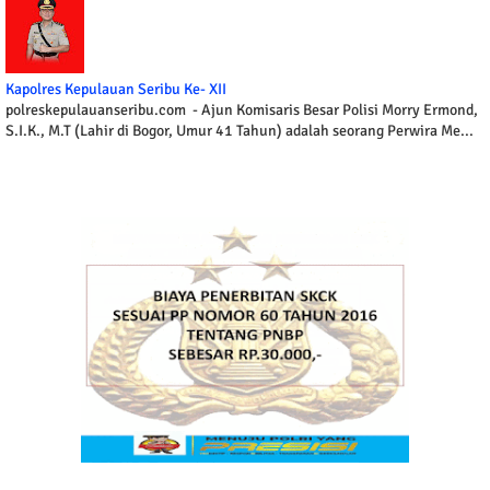
Kapolres Kepulauan Seribu Ke- XII
polreskepulauanseribu.com - Ajun Komisaris Besar Polisi Morry Ermond,
S.I.K., M.T (Lahir di Bogor, Umur 41 Tahun) adalah seorang Perwira Me...