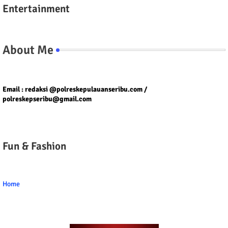
Entertainment
About Me
Tel/fax/WA : 081399667257 atau 021-29459802
Email : redaksi @polreskepulauanseribu.com /
polreskepseribu@gmail.com
Fun & Fashion
Home