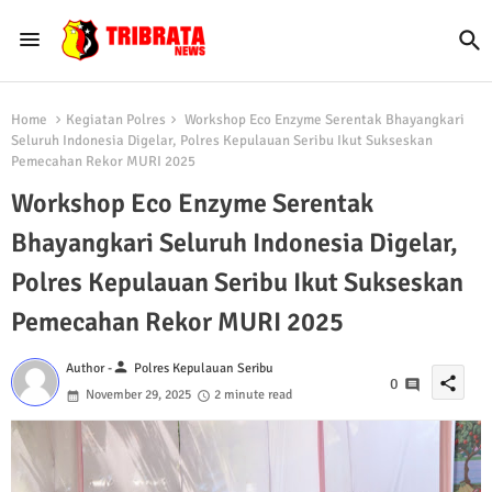
Home
Kegiatan Polres
Workshop Eco Enzyme Serentak Bhayangkari
Seluruh Indonesia Digelar, Polres Kepulauan Seribu Ikut Sukseskan
Pemecahan Rekor MURI 2025
Workshop Eco Enzyme Serentak
Bhayangkari Seluruh Indonesia Digelar,
Polres Kepulauan Seribu Ikut Sukseskan
Pemecahan Rekor MURI 2025
person
Author -
Polres Kepulauan Seribu
share
0
November 29, 2025
2 minute read