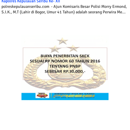
Kapolres Kepulauan Seribu Ke- XII
polreskepulauanseribu.com - Ajun Komisaris Besar Polisi Morry Ermond,
S.I.K., M.T (Lahir di Bogor, Umur 41 Tahun) adalah seorang Perwira Me...