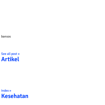
bansos
See all post »
Artikel
Index »
Kesehatan