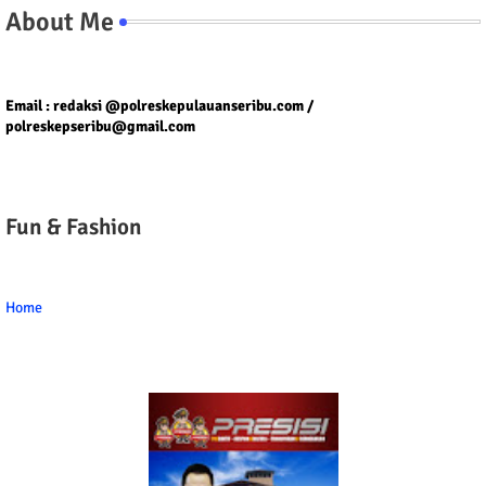
About Me
Tel/fax/WA : 081399667257 atau 021-29459802
Email : redaksi @polreskepulauanseribu.com /
polreskepseribu@gmail.com
Fun & Fashion
Home