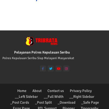
TRIBRATA KAMI POLISI INDONESIA: 1. 
Pelayanan Polres Kepulauan Seribu
Polres Kepulauan Seribu Siap Melayani Masyarakat
Home
About
Contact us
Privacy Policy
__Left Sidebar
__Full Width
__Right Sidebar
_Post Cards
_Post Split
_Download
_Safe Page
_Error Page
_RTL Support
Blogger
Tipography