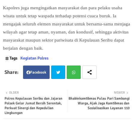
Kapolres juga mengingatkan masyarakat dan para pelaku usaha
wisata untuk tetap waspada terhadap potensi cuaca buruk. Ia
mengajak seluruh elemen masyarakat untuk bersama-sama menjaga
wilayah agar tetap aman, nyaman, dan kondusif, sehingga aktivitas
masyarakat maupun sektor pariwisata di Kepulauan Seribu dapat
berjalan dengan baik.
Tags
Kegiatan Polres
Facebook
Twit
Wha
OLDER
NEWER
Polres Kepulauan Seribu dan Jajaran
Bhabinkamtibmas Pulau Pari Sambangi
ter
tsap
Polsek Gelar Jumat Bersih Serentak,
Warga, Ajak Jaga Kamtibmas dan
Perkuat Sinergi dan Kepedulian
Sosialisasikan Layanan 110
p
Lingkungan