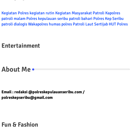
Kegiatan Polres
kegiatan rutin
Kegiatan Masyarakat
Patroli
Kapolres
patroli malam
Polres kepulauan seribu
patroli bahari
Polres Kep Seribu
patroli dialogis
Wakapolres
humas polres
Patroli Laut
Sertijab
HUT Polres
Entertainment
About Me
Tel/fax/WA : 081399667257 atau 021-29459802
Email : redaksi @polreskepulauanseribu.com /
polreskepseribu@gmail.com
Fun & Fashion