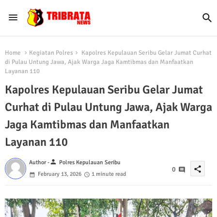
Home
Kegiatan Polres
Kapolres Kepulauan Seribu Gelar Jumat Curhat
di Pulau Untung Jawa, Ajak Warga Jaga Kamtibmas dan Manfaatkan
Layanan 110
Kapolres Kepulauan Seribu Gelar Jumat
Curhat di Pulau Untung Jawa, Ajak Warga
Jaga Kamtibmas dan Manfaatkan
Layanan 110
person
Author -
Polres Kepulauan Seribu
share
0
February 13, 2026
1 minute read