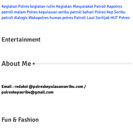
Kegiatan Polres
kegiatan rutin
Kegiatan Masyarakat
Patroli
Kapolres
patroli malam
Polres kepulauan seribu
patroli bahari
Polres Kep Seribu
patroli dialogis
Wakapolres
humas polres
Patroli Laut
Sertijab
HUT Polres
Entertainment
About Me
Tel/fax/WA : 081399667257 atau 021-29459802
Email : redaksi @polreskepulauanseribu.com /
polreskepseribu@gmail.com
Fun & Fashion