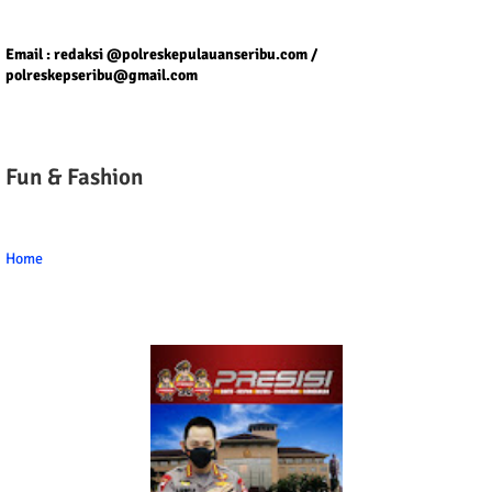
Tel/fax/WA : 081399667257 atau 021-29459802
Email : redaksi @polreskepulauanseribu.com /
polreskepseribu@gmail.com
Fun & Fashion
Home