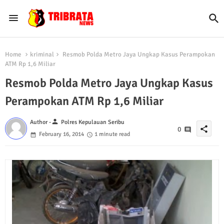
Home
kriminal
Resmob Polda Metro Jaya Ungkap Kasus Perampokan
ATM Rp 1,6 Miliar
Resmob Polda Metro Jaya Ungkap Kasus
Perampokan ATM Rp 1,6 Miliar
person
Author -
Polres Kepulauan Seribu
share
0
February 16, 2014
1 minute read