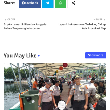
Facebook
Twit
Wha
OLDER
NEWER
Bripka Lamardi ditembak Anggota
Lapas Lhokseumawe Terbakar, Diduga
ter
tsap
Polres Tangerang kabupaten
Ada Provokasi Napi
p
You May Like
Show more