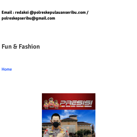
Tel/fax/WA : 081399667257 atau 021-29459802
Email : redaksi @polreskepulauanseribu.com /
polreskepseribu@gmail.com
Fun & Fashion
Home