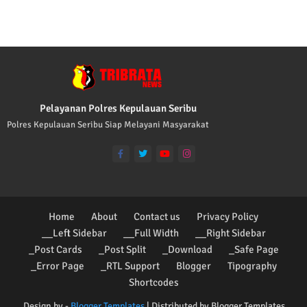
TRIBRATA KAMI POLISI INDONESIA: 1. BER
Pelayanan Polres Kepulauan Seribu
Polres Kepulauan Seribu Siap Melayani Masyarakat
Home
About
Contact us
Privacy Policy
__Left Sidebar
__Full Width
__Right Sidebar
_Post Cards
_Post Split
_Download
_Safe Page
_Error Page
_RTL Support
Blogger
Tipography
Shortcodes
Design by -
Blogger Templates
| Distributed by
Blogger Templates