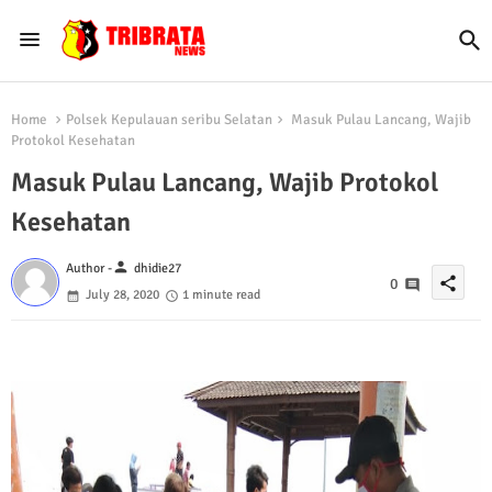
Home
Polsek Kepulauan seribu Selatan
Masuk Pulau Lancang, Wajib
Protokol Kesehatan
Masuk Pulau Lancang, Wajib Protokol
Kesehatan
person
Author -
dhidie27
share
0
July 28, 2020
1 minute read