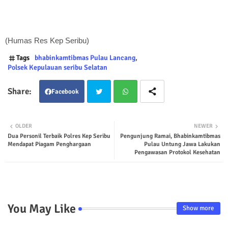
(Humas Res Kep Seribu)
Tags
bhabinkamtibmas Pulau Lancang
Polsek Kepulauan seribu Selatan
Facebook
Twit
Wha
OLDER
NEWER
Dua Personil Terbaik Polres Kep Seribu
Pengunjung Ramai, Bhabinkamtibmas
ter
tsap
Mendapat Piagam Penghargaan
Pulau Untung Jawa Lakukan
Pengawasan Protokol Kesehatan
p
You May Like
Show more