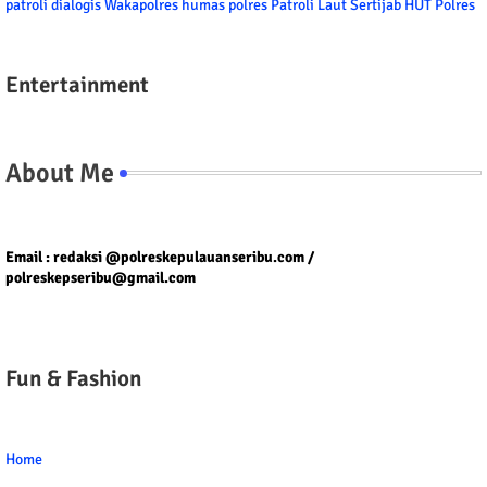
patroli dialogis
Wakapolres
humas polres
Patroli Laut
Sertijab
HUT Polres
Entertainment
About Me
Tel/fax/WA : 081399667257 atau 021-29459802
Email : redaksi @polreskepulauanseribu.com /
polreskepseribu@gmail.com
Fun & Fashion
Home